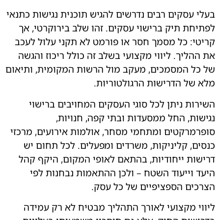
י עסקים רבים נדרשים להגיש תוכנית נגישות כתנאי
יחת תיק ברישוי עסקים. זהו שלב בירוקרטי, אך
טי: כל מסמך חסר או פורמט לא תקני עלול לעכב
ההליך. ליווי מקצועי בשלב זה כולל ריכוז והגשה
כל המסמכים, מעקב מול הרשות המקומית, ותיאום
 של הדרישות הרגולטוריות.
רות ניתן לכל סוגי העסקים המחויבים ברישוי
שות, החל ממסעדות ובתי קפה, חנויות,
רמרקטים ומתחמי מסחר, אולמות אירועים, מרכזי
ים, קליניקות, משרדים ומפעלים. לכל תחום יש
שות ייחודיות, בהתאם לאופי המקום, היקף קהל
ד וייעוד השטח – ולכן ההתאמות נבחנות לפי
כים הספציפיים של כל עסק.
וי מקצועי לאורך התהליך מבטיח לא רק עמידה