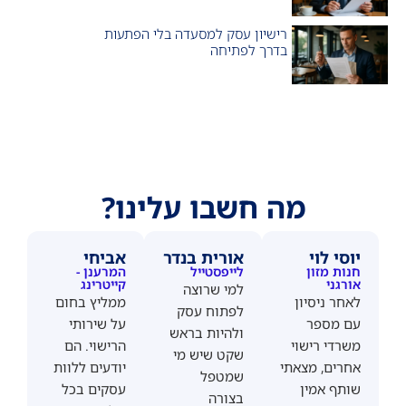
רישיון עסק למסעדה בלי הפתעות
בדרך לפתיחה
מה חשבו עלינו?
יוסי לוי
אורית בנדר
אביחי
חנות מזון
לייפסטייל
המרענן -
אורגני
קייטרינג
למי שרוצה
לאחר ניסיון
ממליץ בחום
לפתוח עסק
עם מספר
על שירותי
ולהיות בראש
משרדי רישוי
הרישוי. הם
שקט שיש מי
אחרים, מצאתי
יודעים ללוות
שמטפל
שותף אמין
עסקים בכל
בצורה