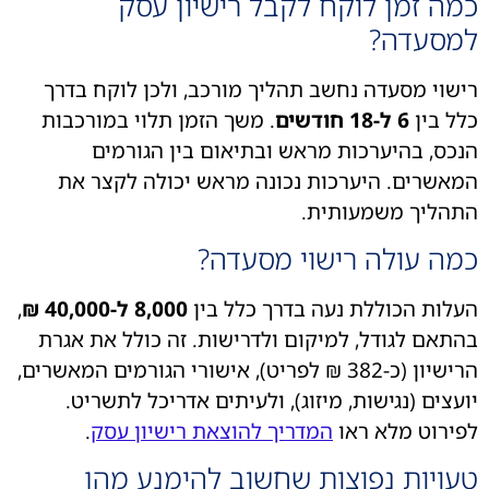
מה זמן לוקח לקבל רישיון עסק
מסעדה?
שוי מסעדה נחשב תהליך מורכב, ולכן לוקח בדרך
ל בין
6 ל-18 חודשים
. משך הזמן תלוי במורכבות
כס, בהיערכות מראש ובתיאום בין הגורמים
אשרים. היערכות נכונה מראש יכולה לקצר את
הליך משמעותית.
מה עולה רישוי מסעדה?
לות הכוללת נעה בדרך כלל בין
8,000 ל-40,000 ₪
,
תאם לגודל, למיקום ולדרישות. זה כולל את אגרת
הרישיון (כ-382 ₪ לפריט), אישורי הגורמים המאשרים,
עצים (נגישות, מיזוג), ולעיתים אדריכל לתשריט.
ירוט מלא ראו
המדריך להוצאת רישיון עסק
.
עויות נפוצות שחשוב להימנע מהן