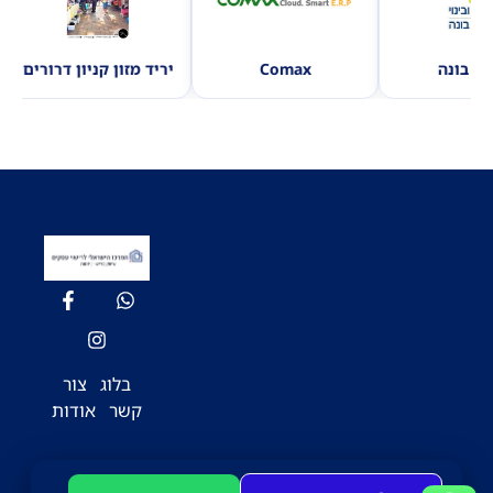
סולל בונה
Comax
יריד מזון קניון דרורי
בלוג
צור
קשר
אודות